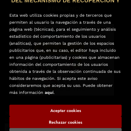
DEL MECANISMO DE RECUPERCIÓN Y
RESILIENCIA
Esta web utiliza cookies propias y de terceros que
permiten al usuario la navegación a través de una
página web (técnicas), para el seguimiento y análisis
estadístico del comportamiento de los usuarios
(analíticas), que permiten la gestión de los espacios
publicitarios que, en su caso, el editor haya incluido
en una página (publicitarias) y cookies que almacenan
información del comportamiento de los usuarios
obtenida a través de la observación continuada de sus
hábitos de navegación. Si acepta este aviso
consideraremos que acepta su uso. Puede obtener
más información
aquí
.
Aceptar cookies
2026 ©
Librería de Libros Nuevos y Usados en Elche
. Todos
los Derechos Reservados |
Trevenque Group
Rechazar cookies