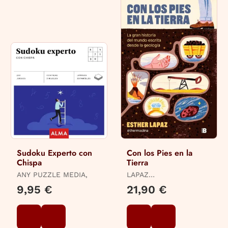
Sudoku Experto con
Con los Pies en la
Chispa
Tierra
ANY PUZZLE MEDIA,
LAPAZ
(@THERMOCLINA),
9,95 €
21,90 €
ESTHER