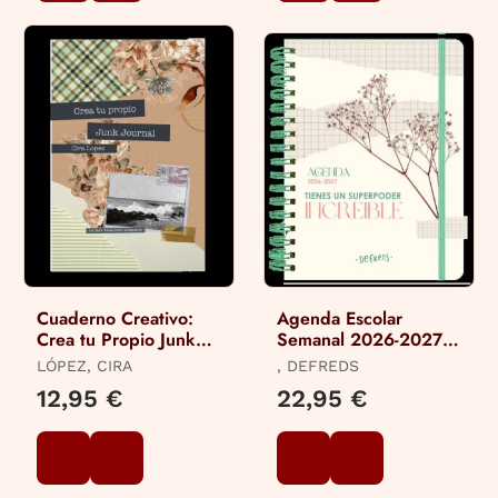
Cuaderno Creativo:
Agenda Escolar
Crea tu Propio Junk
Semanal 2026-2027
Journal
Defreds
LÓPEZ, CIRA
, DEFREDS
12,95 €
22,95 €