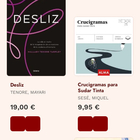
Crucigramas para
Desliz
Sudar Tinta
TENORE, MAYARI
SESÉ, MIQUEL
19,00 €
9,95 €