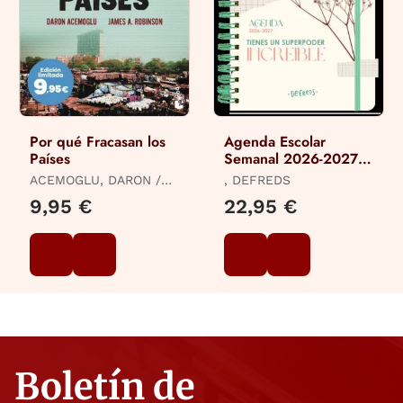
Por qué Fracasan los
Agenda Escolar
Países
Semanal 2026-2027
Defreds
ACEMOGLU, DARON /
, DEFREDS
ROBINSON, JAMES A.
9,95 €
22,95 €
Boletín de