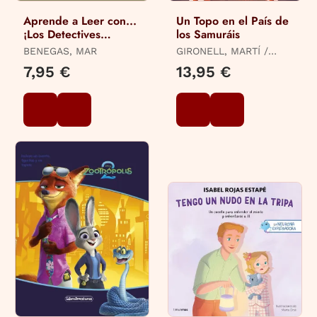
Aprende a Leer con...
Un Topo en el País de
¡Los Detectives
los Samuráis
Zoopencos! 10. Pita la
BENEGAS, MAR
GIRONELL, MARTÍ /
Dinosauria
CODINA, COANER
7,95 €
13,95 €