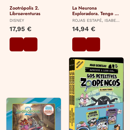
Zootrópolis 2.
La Neurona
Libroaventuras
Exploradora. Tengo un
Nudo en la Tripa
DISNEY
ROJAS ESTAPÉ, ISABEL
/ ORSE, MARTA
17,95 €
14,94 €