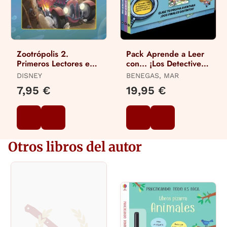
Zootrópolis 2.
Pack Aprende a Leer
Primeros Lectores en
con... ¡Los Detectives
Letra Mayúscula
Zoopencos! 7, 8 y 9:
DISNEY
BENEGAS, MAR
en Letra Mayúscu
7,95 €
19,95 €
Otros libros del autor