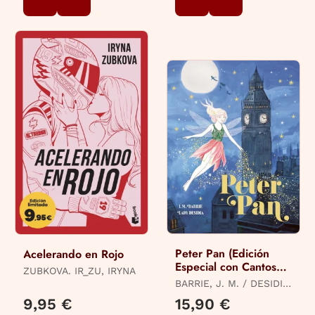
Peter Pan (Edición
Acelerando en Rojo
Especial con Cantos
ZUBKOVA. IR_ZU, IRYNA
Tintados)
BARRIE, J. M. / DESIDIA,
LADY
9,95 €
15,90 €