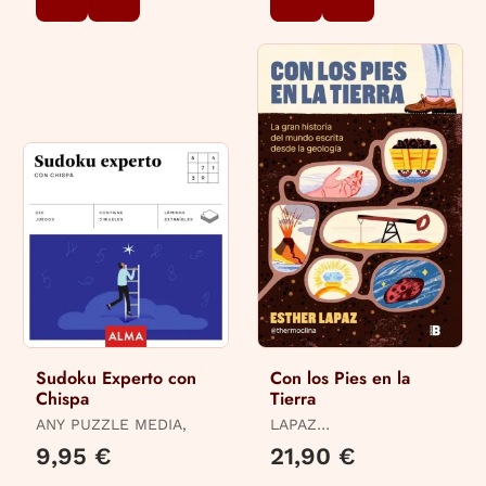
Sudoku Experto con
Con los Pies en la
Chispa
Tierra
ANY PUZZLE MEDIA,
LAPAZ
(@THERMOCLINA),
9,95 €
21,90 €
ESTHER