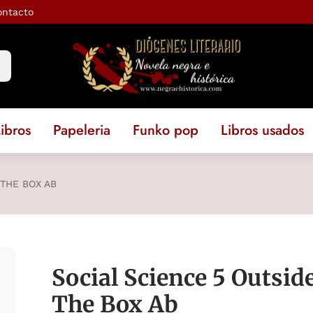
ontacto
ibros
Papeleria
Funko pop
Libros usados
 THE BOX AB
Social Science 5 Outsid
The Box Ab