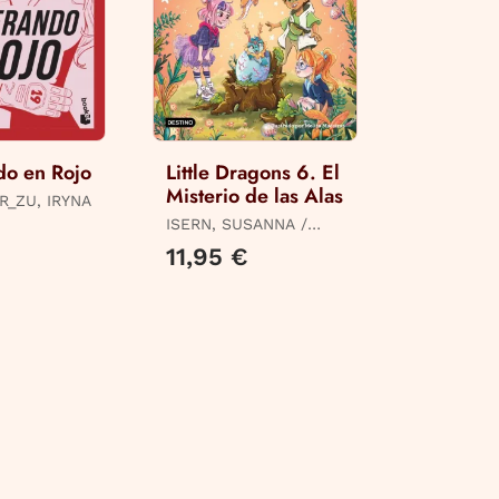
do en Rojo
Little Dragons 6. El
Misterio de las Alas
R_ZU, IRYNA
ISERN, SUSANNA /
MACEIRAS SOARES,
11,95 €
MELISA