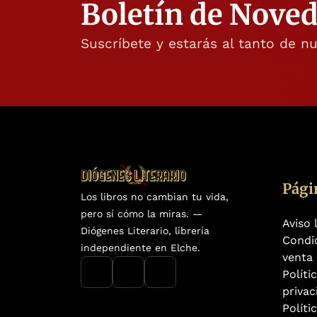
Boletín de Nove
Suscríbete y estarás al tanto de n
Pági
Los libros no cambian tu vida,
pero sí cómo la miras. —
Aviso 
Diógenes Literario, librería
Condi
independiente en Elche.
venta
Políti
privac
Políti