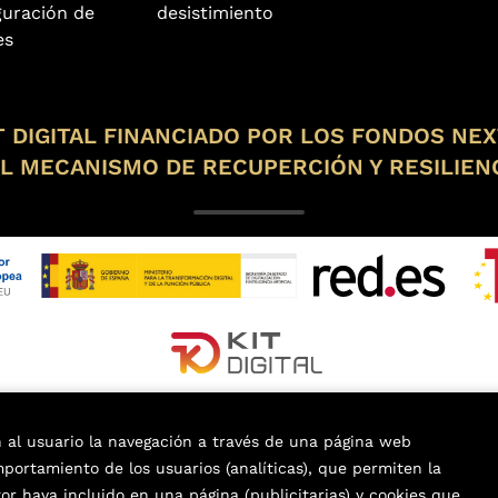
guración de
desistimiento
es
 DIGITAL FINANCIADO POR LOS FONDOS NE
L MECANISMO DE RECUPERCIÓN Y RESILIEN
n al usuario la navegación a través de una página web
omportamiento de los usuarios (analíticas), que permiten la
tor haya incluido en una página (publicitarias) y cookies que