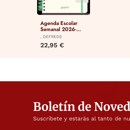
Agenda Escolar
Semanal 2026-
2027 Defreds
, DEFREDS
22,95 €
Boletín de Nove
Suscríbete y estarás al tanto de n