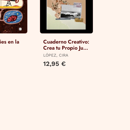
ies en la
Cuaderno Creativo:
Crea tu Propio Junk
Journal
LÓPEZ, CIRA
LINA),
€
12,95 €