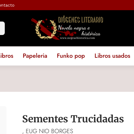
ontacto
ibros
Papeleria
Funko pop
Libros usados
Sementes Trucidadas
, EUG NIO BORGES