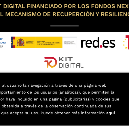
 DIGITAL FINANCIADO POR LOS FONDOS NE
L MECANISMO DE RECUPERCIÓN Y RESILIEN
n al usuario la navegación a través de una página web
omportamiento de los usuarios (analíticas), que permiten la
tor haya incluido en una página (publicitarias) y cookies que
obtenida a través de la observación continuada de sus
lche
. Todos los Derechos Reservados |
Trevenque Group
os que acepta su uso. Puede obtener más información
aquí
.