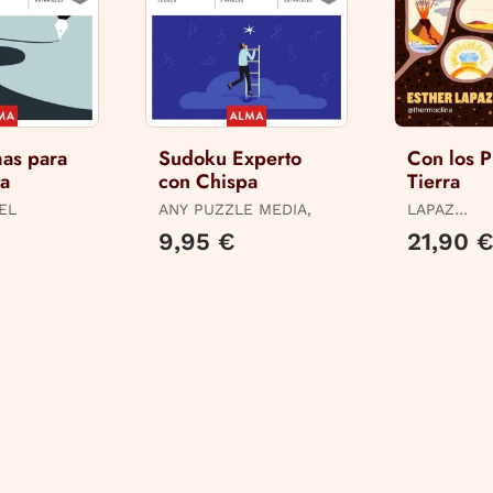
as para
Sudoku Experto
Con los P
ta
con Chispa
Tierra
EL
ANY PUZZLE MEDIA,
LAPAZ
(@THERMOC
9,95 €
21,90 
ESTHER