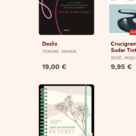
Desliz
Crucigram
Sudar Tin
TENORE, MAYARI
SESÉ, MIQU
19,00 €
9,95 €