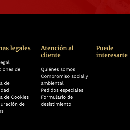
nas legales
Atención al
Puede
cliente
interesarte
legal
ciones de
Quiénes somos
Compromiso social y
ca de
ambiental
idad
Pedidos especiales
ca de Cookies
Formulario de
guración de
desistimiento
es