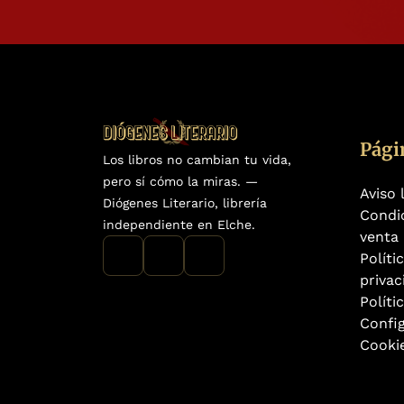
Pági
Los libros no cambian tu vida,
pero sí cómo la miras. —
Aviso 
Diógenes Literario, librería
Condi
independiente en Elche.
venta
Políti
privac
Políti
Confi
Cooki