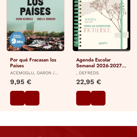
Por qué Fracasan los
Agenda Escolar
Países
Semanal 2026-2027
Defreds
ACEMOGLU, DARON /
, DEFREDS
ROBINSON, JAMES A.
9,95 €
22,95 €