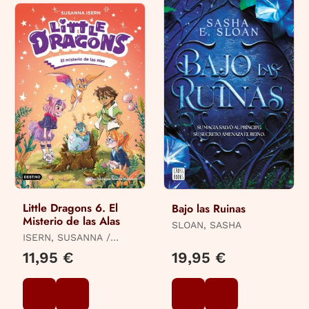
Little Dragons 6. El
Bajo las Ruinas
Misterio de las Alas
SLOAN, SASHA
ISERN, SUSANNA /
MACEIRAS SOARES,
11,95 €
19,95 €
MELISA