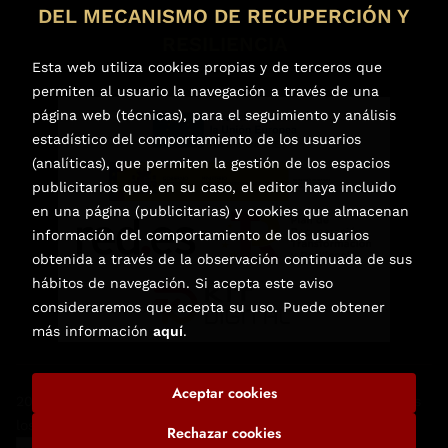
DEL MECANISMO DE RECUPERCIÓN Y
RESILIENCIA
Esta web utiliza cookies propias y de terceros que
permiten al usuario la navegación a través de una
página web (técnicas), para el seguimiento y análisis
estadístico del comportamiento de los usuarios
(analíticas), que permiten la gestión de los espacios
publicitarios que, en su caso, el editor haya incluido
en una página (publicitarias) y cookies que almacenan
información del comportamiento de los usuarios
obtenida a través de la observación continuada de sus
hábitos de navegación. Si acepta este aviso
consideraremos que acepta su uso. Puede obtener
más información
aquí
.
Aceptar cookies
2026 ©
Librería de Libros Nuevos y Usados en Elche
. Todos
los Derechos Reservados |
Trevenque Group
Rechazar cookies