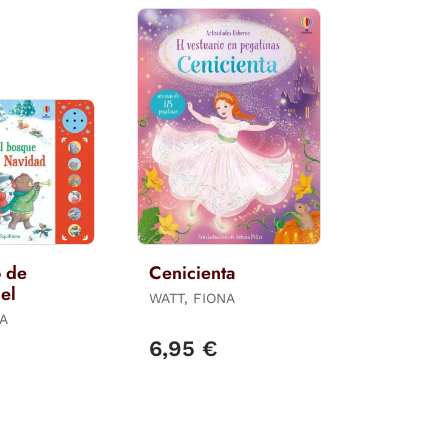
o de
Cenicienta
el
WATT, FIONA
NA
€
6,95 €