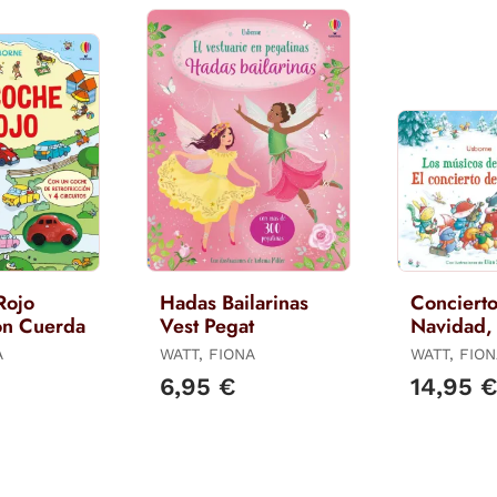
Rojo
Hadas Bailarinas
Conciert
on Cuerda
Vest Pegat
Navidad, 
A
WATT, FIONA
WATT, FIO
6,95 €
14,95 