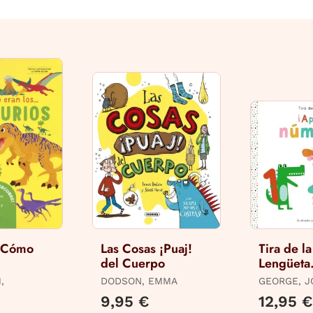
 Cómo
Las Cosas ¡Puaj!
Tira de la
del Cuerpo
Lengüeta
os
,
DODSON, EMMA
GEORGE, 
9,95 €
12,95 €