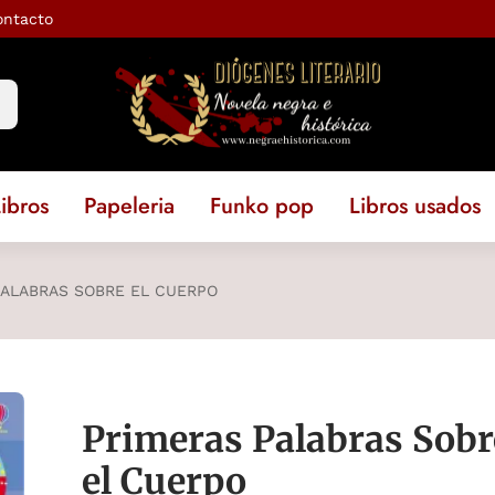
ontacto
ibros
Papeleria
Funko pop
Libros usados
PALABRAS SOBRE EL CUERPO
Primeras Palabras Sobr
el Cuerpo