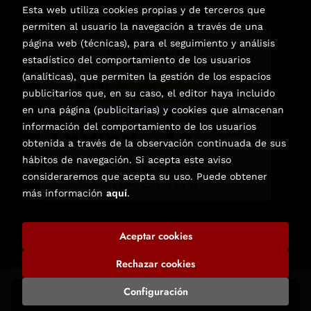
Esta web utiliza cookies propias y de terceros que
permiten al usuario la navegación a través de una
página web (técnicas), para el seguimiento y análisis
estadístico del comportamiento de los usuarios
(analíticas), que permiten la gestión de los espacios
publicitarios que, en su caso, el editor haya incluido
en una página (publicitarias) y cookies que almacenan
información del comportamiento de los usuarios
obtenida a través de la observación continuada de sus
hábitos de navegación. Si acepta este aviso
consideraremos que acepta su uso. Puede obtener
más información
aquí
.
Aceptar cookies
2026 ©
Librería de Libros Nuevos y Usados en Elche
. Todos
los Derechos Reservados |
Trevenque Group
Rechazar cookies
Configuración
Añadir a mi cesta