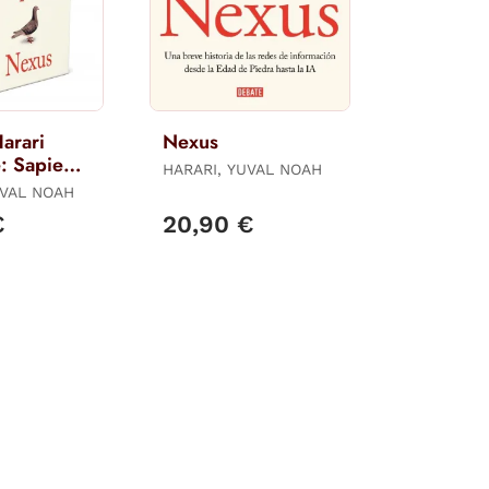
arari
Nexus
: Sapiens.
HARARI, YUVAL NOAH
les a
UVAL NOAH
exus)
€
20,90 €