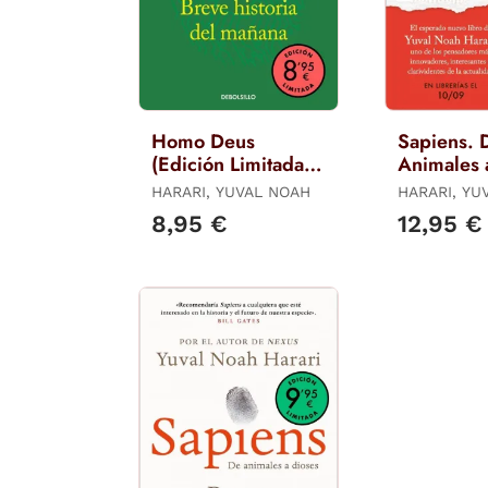
Homo Deus
Sapiens. 
(Edición Limitada ·
Animales 
Verano)
HARARI, YUVAL NOAH
HARARI, YU
8,95 €
12,95 €