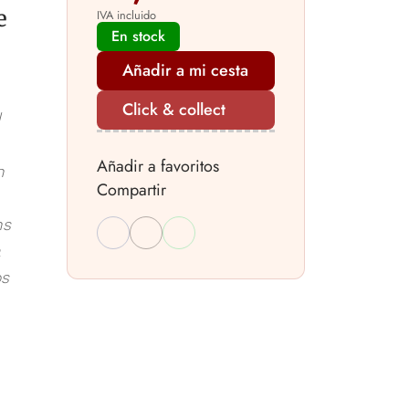
e
IVA incluido
En stock
Añadir a mi cesta
Click & collect
d
Añadir a favoritos
n
Compartir
ns
a
os