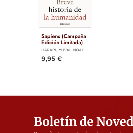
Sapiens (Campaña
Edición Limitada)
HARARI, YUVAL NOAH
9,95 €
Boletín de Nove