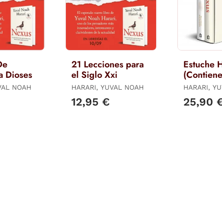
De
21 Lecciones para
Estuche H
a Dioses
el Siglo Xxi
(Contiene
De Anima
VAL NOAH
HARARI, YUVAL NOAH
HARARI, Y
Dioses N
12,95 €
25,90 