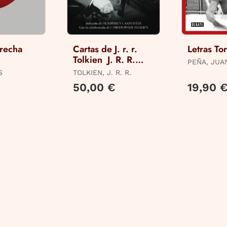
erecha
Cartas de J. r. r.
Letras To
Tolkien  J. R. R.
PEÑA, JUA
Tolkien
CRISTÓBAL
S
TOLKIEN, J. R. R.
50,00 €
19,90 