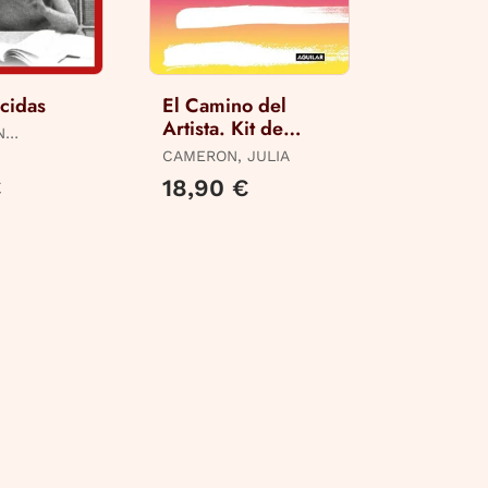
rcidas
El Camino del
Artista. Kit de
N
Herramientas
CAMERON, JULIA
€
18,90 €