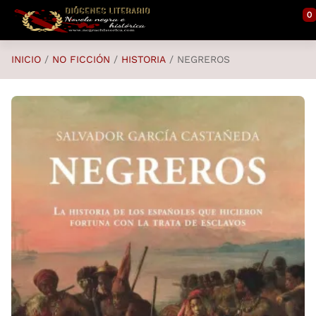
Saltar al contenido principal
0
INICIO
NO FICCIÓN
HISTORIA
NEGREROS