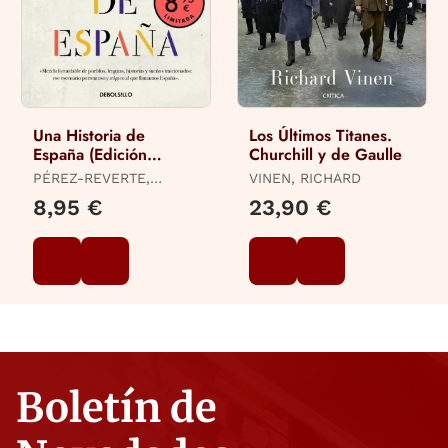
Una Historia de
Los Últimos Titanes.
España (Edición
Churchill y de Gaulle
Limitada · Verano)
PÉREZ-REVERTE,
VINEN, RICHARD
ARTURO
8,95 €
23,90 €
Boletín de