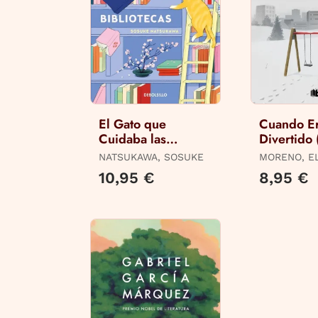
El Gato que
Cuando E
Cuidaba las
Divertido 
Bibliotecas
Limitada ·
NATSUKAWA, SOSUKE
MORENO, E
10,95 €
8,95 €