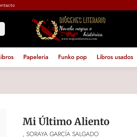
ontacto
ibros
Papeleria
Funko pop
Libros usados
Mi Último Aliento
, SORAYA GARCÍA SALGADO