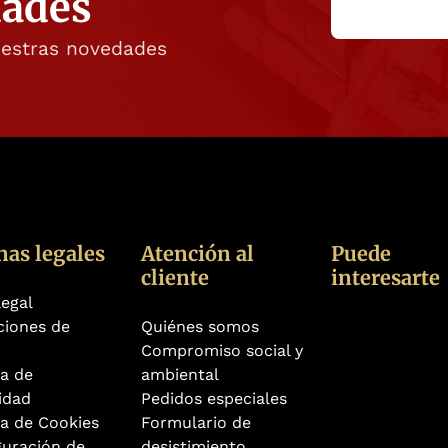
dades
uestras novedades
nas legales
Atención al
Puede
cliente
interesarte
legal
ciones de
Quiénes somos
Compromiso social y
ca de
ambiental
idad
Pedidos especiales
ca de Cookies
Formulario de
guración de
desistimiento