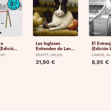
ra
Los Ingleses
El Extran
(Edición
Entienden de Lana
(Edición 
 Verano)
(Y Otros Trucos)
Verano)
LOY
DEWITT, HELEN
CAMUS, AL
21,90 €
8,95 €