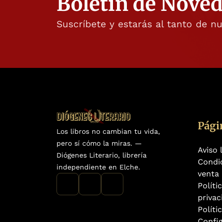
Boletín de Nove
Suscríbete y estarás al tanto de n
Pági
Los libros no cambian tu vida,
pero sí cómo la miras. —
Aviso 
Diógenes Literario, librería
Condi
independiente en Elche.
venta
Políti
privac
Políti
Confi