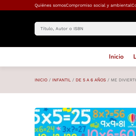
Saltar al contenido principal
Quiénes somos
Compromiso social y ambiental
C
Inicio
L
INICIO
INFANTIL
DE 5 A 6 AÑOS
ME DIVIERT