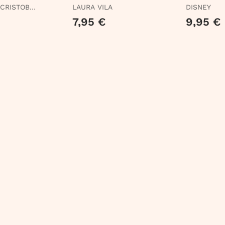
Fantasticotas 14.
 CRISTOBAL
LAURA VILA
DISNEY
Francisco y el
BLACKIE
7,95 €
9,95 €
Peligro en el Risco