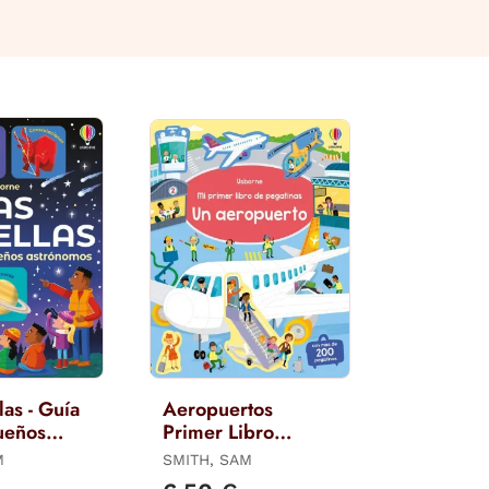
las - Guía
Aeropuertos
ueños
Primer Libro
os
Pegatinas
M
SMITH, SAM