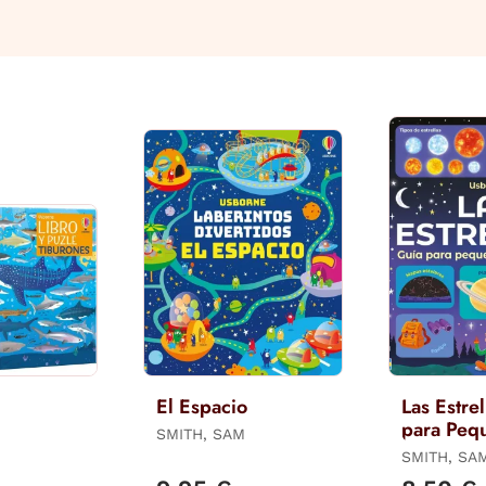
El Espacio
Las Estrel
para Peq
SMITH, SAM
Astrónom
SMITH, SA