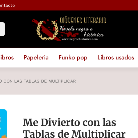
ontacto
ibros
Papeleria
Funko pop
Libros usados
O CON LAS TABLAS DE MULTIPLICAR
Me Divierto con las
Tablas de Multiplicar