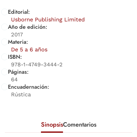
Editorial:
Usborne Publishing Limited
Año de edición:
2017
Materia:
De 5 a 6 años
ISBN:
978-1-4749-3444-2
Páginas:
64
Encuadernación:
Rústica
Sinopsis
Comentarios