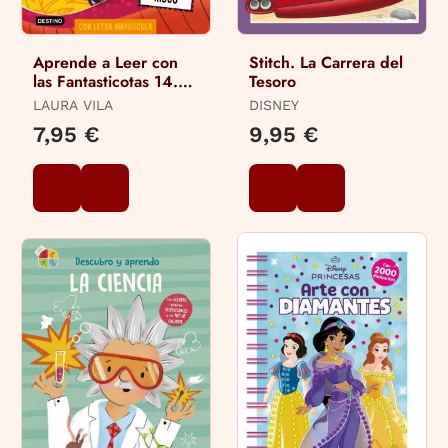
Aprende a Leer con
Stitch. La Carrera del
las Fantasticotas 14.
Tesoro
Francisco y el Peligro
LAURA VILA
DISNEY
en el Risco
7,95 €
9,95 €