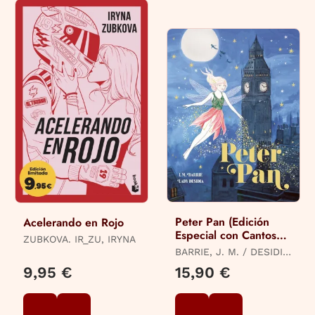
Peter Pan (Edición
Acelerando en Rojo
Especial con Cantos
ZUBKOVA. IR_ZU, IRYNA
Tintados)
BARRIE, J. M. / DESIDIA,
LADY
9,95 €
15,90 €