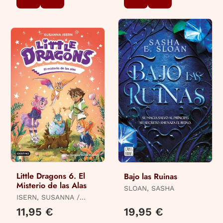
Little Dragons 6. El
Bajo las Ruinas
Misterio de las Alas
SLOAN, SASHA
ISERN, SUSANNA /
MACEIRAS SOARES,
11,95 €
19,95 €
MELISA