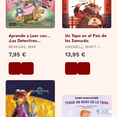
Aprende a Leer con...
Un Topo en el País de
¡Los Detectives
los Samuráis
Zoopencos! 10. Pita la
BENEGAS, MAR
GIRONELL, MARTÍ /
Dinosauria
CODINA, COANER
7,95 €
13,95 €