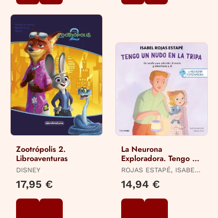
Zootrópolis 2.
La Neurona
Libroaventuras
Exploradora. Tengo un
Nudo en la Tripa
DISNEY
ROJAS ESTAPÉ, ISABEL
/ ORSE, MARTA
17,95 €
14,94 €