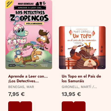
Aprende a Leer con...
Un Topo en el País de
¡Los Detectives
los Samuráis
Zoopencos! 10. Pita la
BENEGAS, MAR
GIRONELL, MARTÍ /
Dinosauria
CODINA, COANER
7,95 €
13,95 €