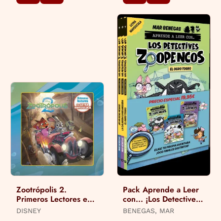
Zootrópolis 2.
Pack Aprende a Leer
Primeros Lectores en
con... ¡Los Detectives
Letra Mayúscula
Zoopencos! 7, 8 y 9:
DISNEY
BENEGAS, MAR
en Letra Mayúscu