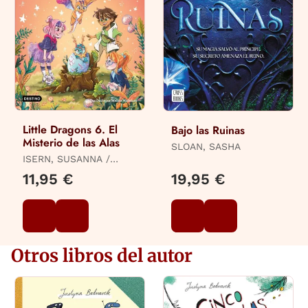
Little Dragons 6. El
Bajo las Ruinas
Misterio de las Alas
SLOAN, SASHA
ISERN, SUSANNA /
MACEIRAS SOARES,
11,95 €
19,95 €
MELISA
Otros libros del autor