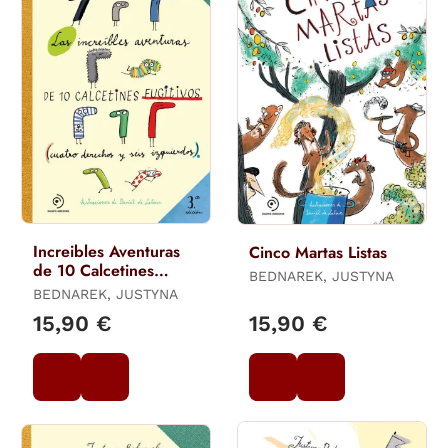
Increibles Aventuras
Cinco Martas Listas
de 10 Calcetines
BEDNAREK, JUSTYNA
Fugitivos, L
BEDNAREK, JUSTYNA
15,90 €
15,90 €