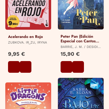
Peter Pan (Edición
Acelerando en Rojo
Especial con Cantos
ZUBKOVA. IR_ZU, IRYNA
Tintados)
BARRIE, J. M. / DESIDIA,
LADY
9,95 €
15,90 €