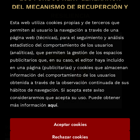
DEL MECANISMO DE RECUPERCIÓN Y
RESILIENCIA
Esta web utiliza cookies propias y de terceros que
permiten al usuario la navegación a través de una
página web (técnicas), para el seguimiento y análisis
estadístico del comportamiento de los usuarios
(analíticas), que permiten la gestión de los espacios
publicitarios que, en su caso, el editor haya incluido
en una página (publicitarias) y cookies que almacenan
información del comportamiento de los usuarios
obtenida a través de la observación continuada de sus
hábitos de navegación. Si acepta este aviso
consideraremos que acepta su uso. Puede obtener
más información
aquí
.
Aceptar cookies
2026 ©
Librería de Libros Nuevos y Usados en Elche
. Todos
los Derechos Reservados |
Trevenque Group
Rechazar cookies