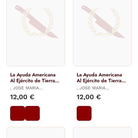
La Ayuda Americana
La Ayuda Americana
Al Ejército de Tierra
Al Ejército de Tierra
Español - 1954-1963
Español. (Iii Parte)
, JOSE MARIA
, JOSE MARIA
(V Parte)
MANRIQUE GARCÍA / ,
MANRIQUE GARCÍA / ,
12,00 €
12,00 €
LUCAS MOLINA FRANCO
LUCAS MOLINA FRANCO