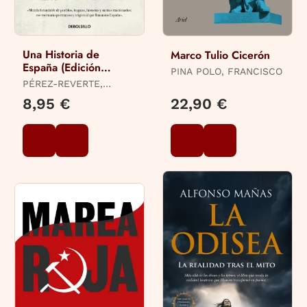
Una Historia de
Marco Tulio Cicerón
España (Edición
PINA POLO, FRANCISCO
Limitada · Verano)
PÉREZ-REVERTE,
ARTURO
8,95 €
22,90 €