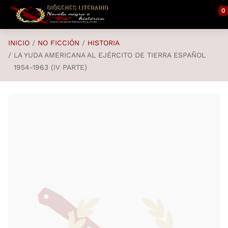
Saltar al contenido principal
0
INICIO
NO FICCIÓN
HISTORIA
LA YUDA AMERICANA AL EJÉRCITO DE TIERRA ESPAÑOL
1954-1963 (IV PARTE)