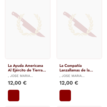
La Ayuda Americana
La Compañía
Al Ejército de Tierra
Lanzallamas de la
Español 1954-1963 (Ii
Legión.
, JOSE MARIA
, JOSE MARIA
Parte).
MANRIQUE GARCÍA / ,
MANRIQUE GARCÍA / ,
12,00 €
12,00 €
LUCAS MOLINA FRANCO
LUCAS MOLINA FRANCO