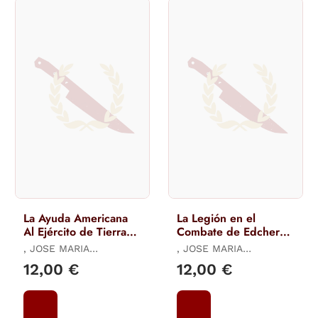
La Ayuda Americana
La Legión en el
Al Ejército de Tierra
Combate de Edchera.
Español. (1954-1963)
Ifni-Sáhara 1958.
, JOSE MARIA
, JOSE MARIA
(Parte 1)
MANRIQUE GARCÍA / ,
MANRIQUE GARCÍA / ,
12,00 €
12,00 €
LUCAS MOLINA FRANCO
LUCAS MOLINA FRANCO