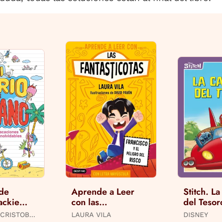
 de
Aprende a Leer
Stitch. L
ackie
con las
del Tesor
Fantasticotas 14.
 CRISTOBAL
LAURA VILA
DISNEY