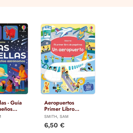
las - Guía
Aeropuertos
ueños
Primer Libro
os
Pegatinas
M
SMITH, SAM
6,50 €