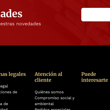
dades
uestras novedades
nas legales
Atención al
Puede
cliente
interesarte
legal
ciones de
Quiénes somos
Compromiso social y
ca de
ambiental
idad
Pedidos especiales