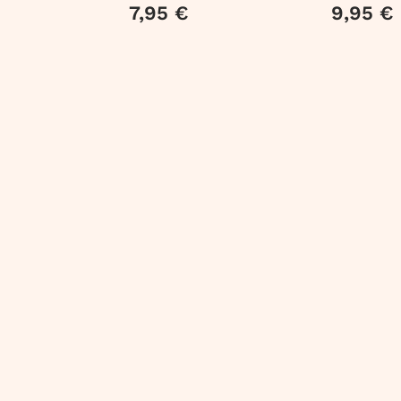
Francisco y el
BLACKIE
7,95 €
9,95 €
Peligro en el Risco