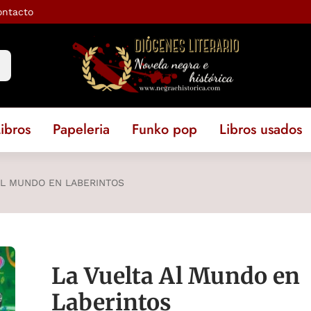
ontacto
ibros
Papeleria
Funko pop
Libros usados
AL MUNDO EN LABERINTOS
La Vuelta Al Mundo en
Laberintos