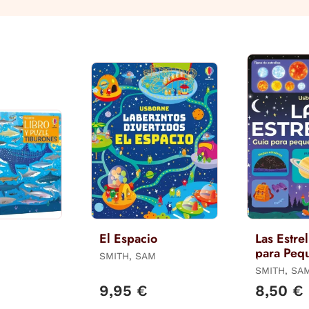
El Espacio
Las Estrel
para Peq
SMITH, SAM
Astrónom
SMITH, SA
9,95 €
8,50 €