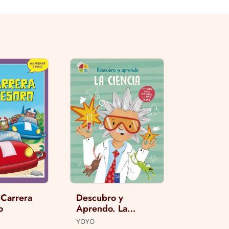
a Carrera
Descubro y
o
Aprendo. La
Ciencia
YOYO