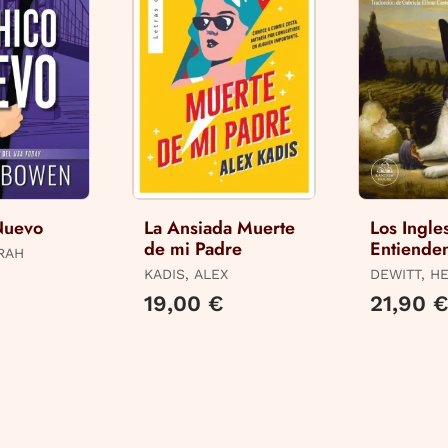
Nuevo
La Ansiada Muerte
Los Ingle
de mi Padre
Entiende
RAH
(Y Otros 
KADIS, ALEX
DEWITT, H
19,00 €
21,90 