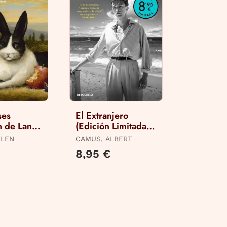
ses
El Extranjero
n de Lana
(Edición Limitada ·
Trucos)
Verano)
ELEN
CAMUS, ALBERT
€
8,95 €