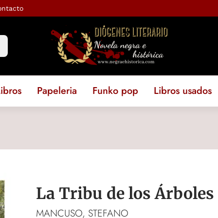
ontacto
ibros
Papeleria
Funko pop
Libros usados
La Tribu de los Árboles
MANCUSO, STEFANO