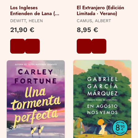
Los Ingleses
El Extranjero (Edición
Entienden de Lana (Y
Limitada · Verano)
Otros Trucos)
DEWITT, HELEN
CAMUS, ALBERT
21,90 €
8,95 €