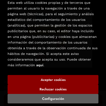
Esta web utiliza cookies propias y de terceros que
permiten al usuario la navegación a través de una
página web (técnicas), para el seguimiento y análisis
estadístico del comportamiento de los usuarios
(analíticas), que permiten la gestión de los espacios
publicitarios que, en su caso, el editor haya incluido
en una página (publicitarias) y cookies que almacenan
información del comportamiento de los usuarios
obtenida a través de la observación continuada de sus
hábitos de navegación. Si acepta este aviso
consideraremos que acepta su uso. Puede obtener
más información
aquí
.
Aceptar cookies
2026 ©
Librería de Libros Nuevos y Usados en Elche
. Todos
los Derechos Reservados |
Trevenque Group
Rechazar cookies
Configuración
Añadir a mi cesta