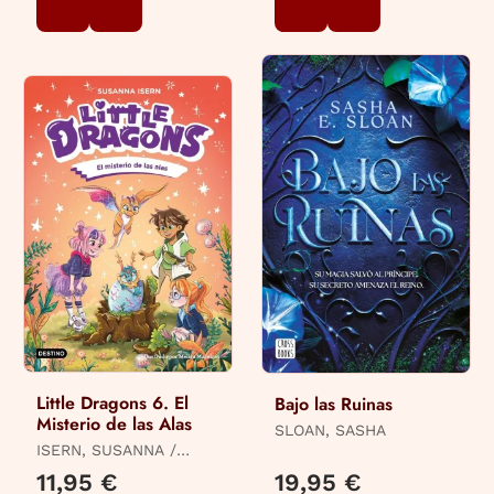
Little Dragons 6. El
Bajo las Ruinas
Misterio de las Alas
SLOAN, SASHA
ISERN, SUSANNA /
MACEIRAS SOARES,
11,95 €
19,95 €
MELISA