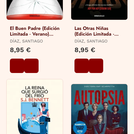
El Buen Padre (Edición
Las Otras Niñas
Limitada · Verano)
(Edición Limitada ·
(Indira Ramos 1)
Verano) (Indira Ramos
DÍAZ, SANTIAGO
DÍAZ, SANTIAGO
2)
8,95 €
8,95 €