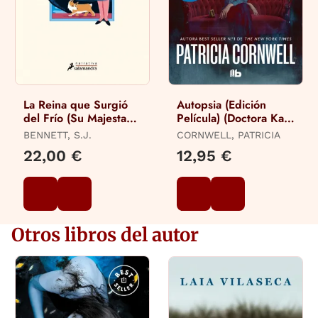
La Reina que Surgió
Autopsia (Edición
del Frío (Su Majestad,
Película) (Doctora Kay
la Reina Investigadora
Scarpetta 25)
BENNETT, S.J.
CORNWELL, PATRICIA
5)
22,00 €
12,95 €
Otros libros del autor