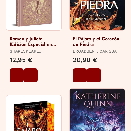
Romeo y Julieta
El Pájaro y el Corazón
(Edición Especial en
de Piedra
Tapa Dura)
SHAKESPEARE,
BROADBENT, CARISSA
WILLIAM
12,95 €
20,90 €