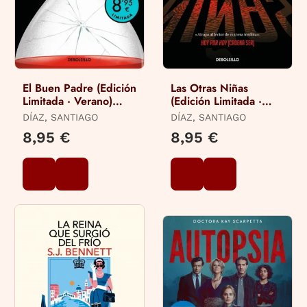
El Buen Padre (Edición
Las Otras Niñas
Limitada · Verano)
(Edición Limitada ·
(Indira Ramos 1)
Verano) (Indira Ramos
DÍAZ, SANTIAGO
DÍAZ, SANTIAGO
2)
8,95 €
8,95 €