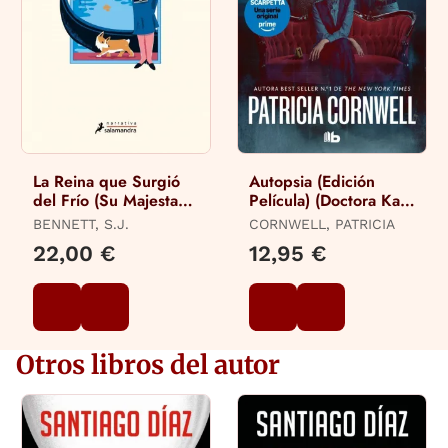
La Reina que Surgió
Autopsia (Edición
del Frío (Su Majestad,
Película) (Doctora Kay
la Reina Investigadora
Scarpetta 25)
BENNETT, S.J.
CORNWELL, PATRICIA
5)
22,00 €
12,95 €
Otros libros del autor