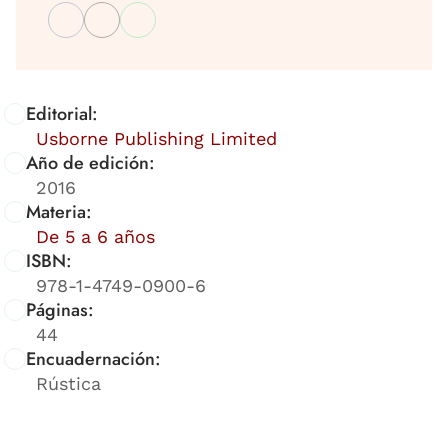
Editorial:
Usborne Publishing Limited
Año de edición:
2016
Materia:
De 5 a 6 años
ISBN:
978-1-4749-0900-6
Páginas:
44
Encuadernación:
Rústica