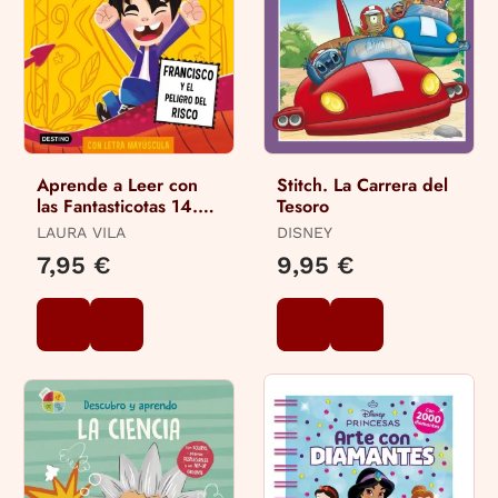
Aprende a Leer con
Stitch. La Carrera del
las Fantasticotas 14.
Tesoro
Francisco y el Peligro
LAURA VILA
DISNEY
en el Risco
7,95 €
9,95 €