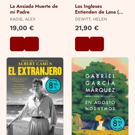
La Ansiada Muerte de
Los Ingleses
mi Padre
Entienden de Lana (Y
Otros Trucos)
KADIS, ALEX
DEWITT, HELEN
19,00 €
21,90 €