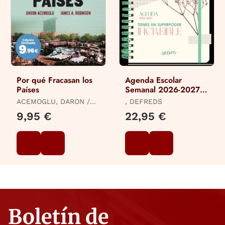
Por qué Fracasan los
Agenda Escolar
Países
Semanal 2026-2027
Defreds
ACEMOGLU, DARON /
, DEFREDS
ROBINSON, JAMES A.
9,95 €
22,95 €
Boletín de