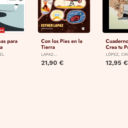
as para
Con los Pies en la
Cuaderno
ta
Tierra
Crea tu P
Journal
EL
LAPAZ
LÓPEZ, CI
(@THERMOCLINA),
21,90 €
12,95 €
ESTHER