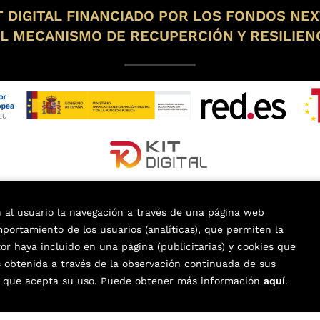
 DIGITAL FINANCIADO POR LOS FONDOS NE
L MECANISMO DE RECUPERCIÓN Y RESILIEN
n al usuario la navegación a través de una página web
omportamiento de los usuarios (analíticas), que permiten la
tor haya incluido en una página (publicitarias) y cookies que
obtenida a través de la observación continuada de sus
lche
. Todos los Derechos Reservados |
Trevenque Group
os que acepta su uso. Puede obtener más información
aquí
.