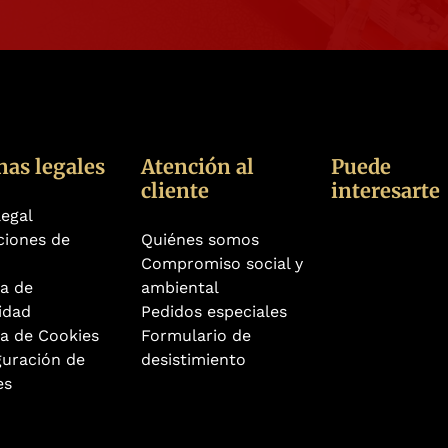
nas legales
Atención al
Puede
cliente
interesarte
legal
ciones de
Quiénes somos
Compromiso social y
ca de
ambiental
idad
Pedidos especiales
ca de Cookies
Formulario de
guración de
desistimiento
es