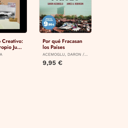
 Creativo:
Por qué Fracasan
ropio Junk
los Países
RA
ACEMOGLU, DARON /
ROBINSON, JAMES A.
9,95 €