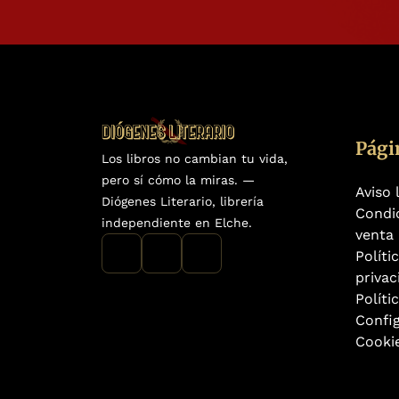
Pági
Los libros no cambian tu vida,
pero sí cómo la miras. —
Aviso 
Diógenes Literario, librería
Condi
independiente en Elche.
venta
Políti
privac
Políti
Confi
Cooki