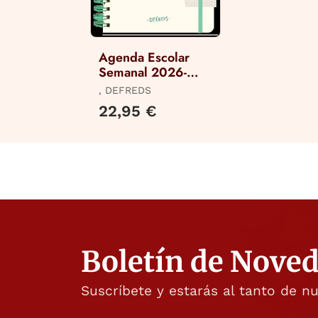
Agenda Escolar
Semanal 2026-
2027 Defreds
, DEFREDS
22,95 €
Boletín de Nove
Suscríbete y estarás al tanto de n