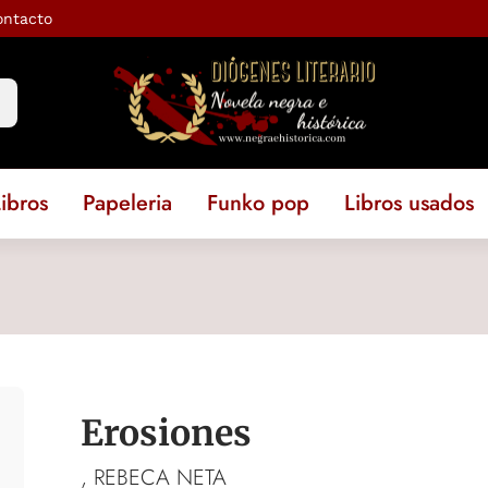
ontacto
ibros
Papeleria
Funko pop
Libros usados
Erosiones
, REBECA NETA