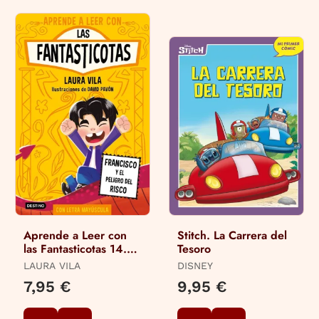
Aprende a Leer con
Stitch. La Carrera del
las Fantasticotas 14.
Tesoro
Francisco y el Peligro
LAURA VILA
DISNEY
en el Risco
7,95 €
9,95 €