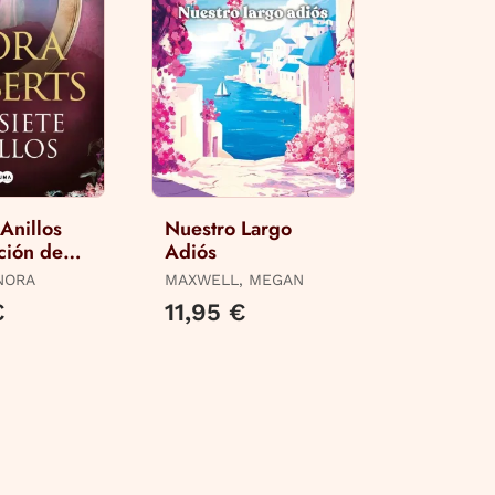
 Anillos
Nuestro Largo
ción de
Adiós
 Novias 3)
NORA
MAXWELL, MEGAN
€
11,95 €