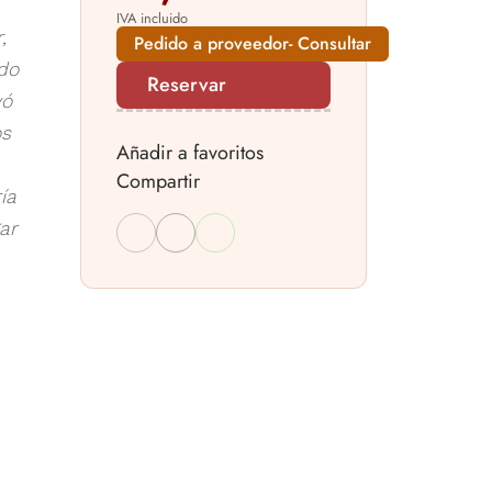
IVA incluido
,
Pedido a proveedor- Consultar
do
Reservar
yó
os
Añadir a favoritos
Compartir
ía
ar