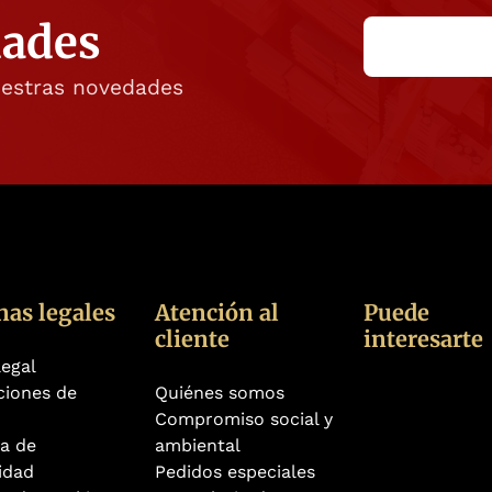
dades
uestras novedades
nas legales
Atención al
Puede
cliente
interesarte
legal
ciones de
Quiénes somos
Compromiso social y
ca de
ambiental
idad
Pedidos especiales