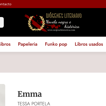
ontacto
ibros
Papeleria
Funko pop
Libros usados
Emma
TESSA PORTELA