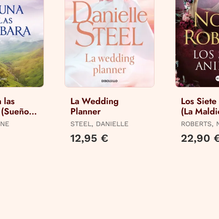
 las
La Wedding
Los Siete
 (Sueños
Planner
(La Maldi
2)
las Siete
NNE
STEEL, DANIELLE
ROBERTS, 
12,95 €
22,90 