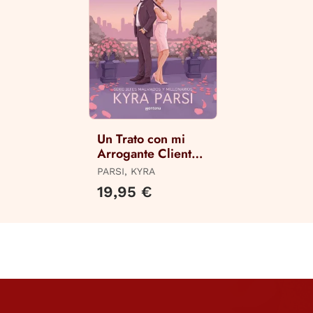
Un Trato con mi
Arrogante Cliente
(Jefes Malvados y
PARSI, KYRA
Millonarios 2)
19,95 €