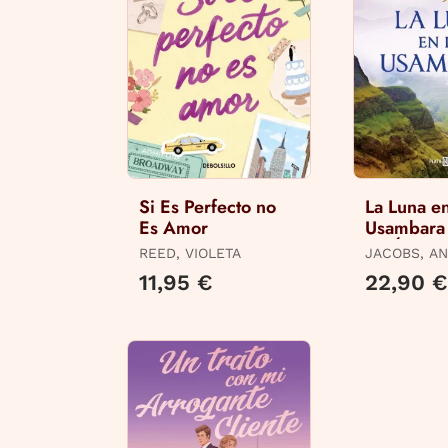
Si Es Perfecto no
La Luna en
Es Amor
Usambara
de África 
REED, VIOLETA
JACOBS, A
11,95 €
22,90 €