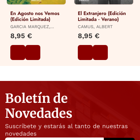
En Agosto nos Vemos
El Extranjero (Edición
(Edición Limitada)
Limitada · Verano)
GARCIA MARQUEZ,
CAMUS, ALBERT
GABRIEL
8,95 €
8,95 €
Boletín de
Novedades
Suscríbete y estarás al tanto de nuestras
novedades