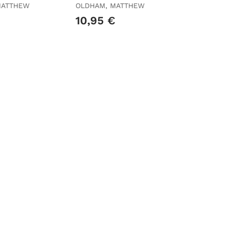
Pregunt
MATTHEW
OLDHAM, MATTHEW
10,95 €