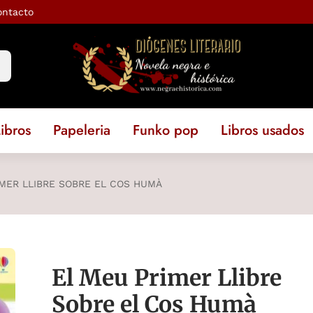
ontacto
ibros
Papeleria
Funko pop
Libros usados
MER LLIBRE SOBRE EL COS HUMÀ
El Meu Primer Llibre
Sobre el Cos Humà