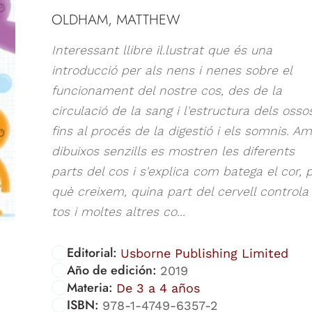
OLDHAM, MATTHEW
Interessant llibre il.lustrat que és una
introducció per als nens i nenes sobre el
funcionament del nostre cos, des de la
circulació de la sang i l'estructura dels osso
fins al procés de la digestió i els somnis. A
dibuixos senzills es mostren les diferents
parts del cos i s'explica com batega el cor, 
què creixem, quina part del cervell controla 
tos i moltes altres co...
Editorial:
Usborne Publishing Limited
Año de edición:
2019
Materia:
De 3 a 4 años
ISBN:
978-1-4749-6357-2