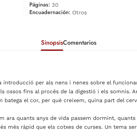
Páginas:
30
Encuadernación:
Otros
Sinopsis
Comentarios
una introducció per als nens i nenes sobre el funcion
els ossos fins al procés de la digestió i els somnis.
m batega el cor, per què creixem, quina part del cerve
m ara quants anys de vida passem dormint, quants 
ll és més ràpid que els cotxes de curses. Un tema se