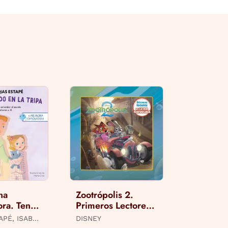
na
Zootrópolis 2.
ora. Tengo
Primeros Lectores
n la Tripa
en Letra Mayúscula
APÉ, ISABEL
DISNEY
ARTA