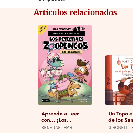
Artículos relacionados
Aprende a Leer
Un Topo en
con... ¡Los
de los Sa
Detectives
BENEGAS, MAR
GIRONELL, M
Zoopencos! 10.
CODINA, C