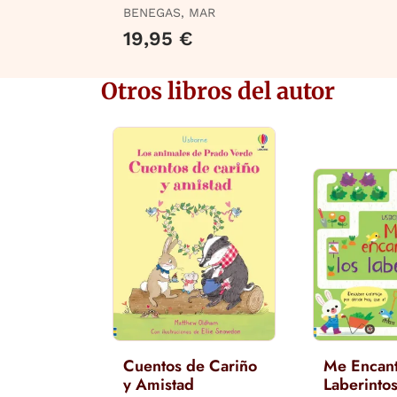
Detectives
BENEGAS, MAR
Zoopencos! 7, 8 y
19,95 €
9: en Letra
Mayúscu
Otros libros del autor
Cuentos de Cariño
Me Encant
y Amistad
Laberinto