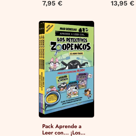
7,95 €
13,95 €
Pita la Dinosauria
Pack Aprende a
Leer con... ¡Los