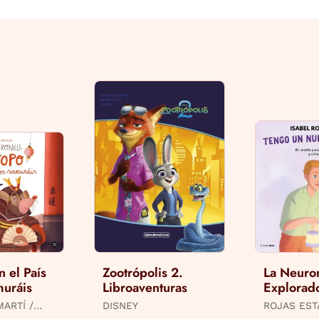
 el País
Zootrópolis 2.
La Neuro
muráis
Libroaventuras
Explorad
un Nudo e
ARTÍ /
DISNEY
ROJAS EST
OANER
/ ORSE, M