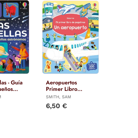
las - Guía
Aeropuertos
ueños
Primer Libro
os
Pegatinas
M
SMITH, SAM
6,50 €