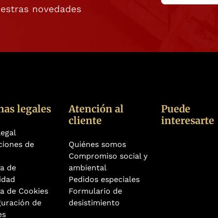
uestras novedades
nas legales
Atención al
Puede
cliente
interesarte
legal
ciones de
Quiénes somos
Compromiso social y
ca de
ambiental
idad
Pedidos especiales
ca de Cookies
Formulario de
guración de
desistimiento
es