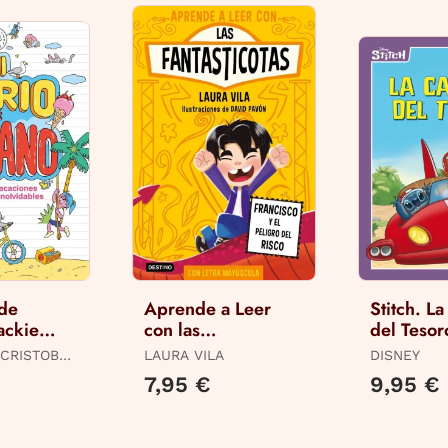
 de
Aprende a Leer
Stitch. L
ackie
con las
del Tesor
Fantasticotas 14.
 CRISTOBAL
LAURA VILA
DISNEY
Francisco y el
BLACKIE
7,95 €
9,95 €
Peligro en el Risco