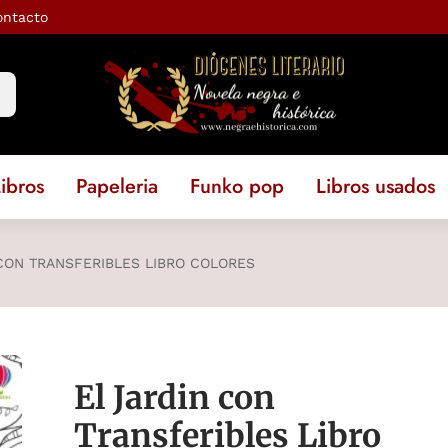
ontacto
ibros
Papeleria
Funko pop
Libros usados
CON TRANSFERIBLES LIBRO COLORES
El Jardin con
Transferibles Libro