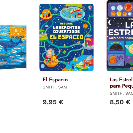
El Espacio
Las Estrel
para Peq
SMITH, SAM
Astrónom
SMITH, SA
9,95 €
8,50 €