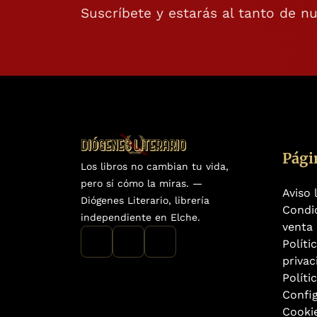
Suscríbete y estarás al tanto de n
Pági
Los libros no cambian tu vida,
pero sí cómo la miras. —
Aviso 
Diógenes Literario, librería
Condi
independiente en Elche.
venta
Políti
privac
Políti
Confi
Cooki