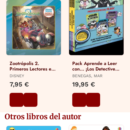
Zootrópolis 2.
Pack Aprende a Leer
Primeros Lectores en
con... ¡Los Detectives
Letra Mayúscula
Zoopencos! 7, 8 y 9:
DISNEY
BENEGAS, MAR
en Letra Mayúscu
7,95 €
19,95 €
Otros libros del autor