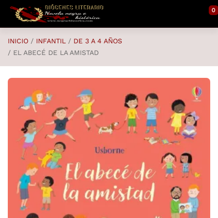
Saltar al contenido principal
0
INICIO
INFANTIL
DE 3 A 4 AÑOS
EL ABECÉ DE LA AMISTAD