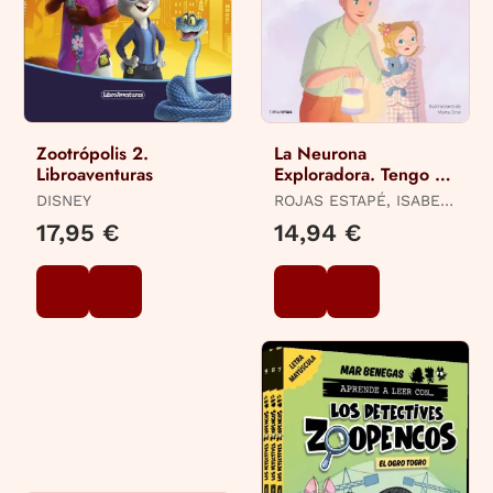
Zootrópolis 2.
La Neurona
Libroaventuras
Exploradora. Tengo un
Nudo en la Tripa
DISNEY
ROJAS ESTAPÉ, ISABEL
/ ORSE, MARTA
17,95 €
14,94 €