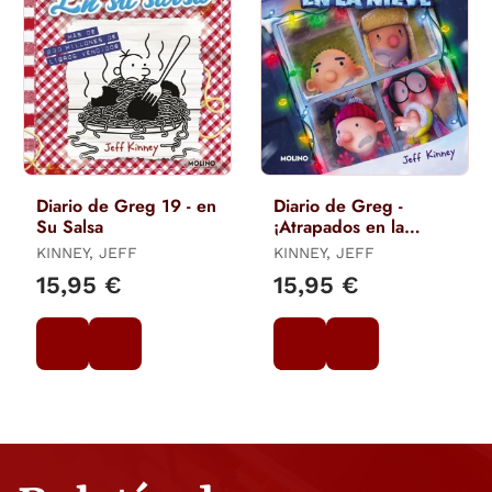
Diario de Greg 19 - en
Diario de Greg -
Su Salsa
¡Atrapados en la
Nieve! (Edición
KINNEY, JEFF
KINNEY, JEFF
Especial de la Película
15,95 €
15,95 €
de Dis