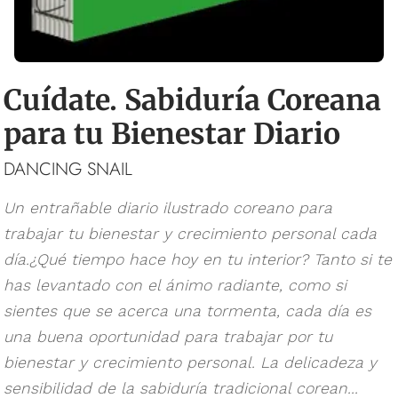
Cuídate. Sabiduría Coreana
para tu Bienestar Diario
DANCING SNAIL
Un entrañable diario ilustrado coreano para
trabajar tu bienestar y crecimiento personal cada
día.¿Qué tiempo hace hoy en tu interior? Tanto si te
has levantado con el ánimo radiante, como si
sientes que se acerca una tormenta, cada día es
una buena oportunidad para trabajar por tu
bienestar y crecimiento personal. La delicadeza y
sensibilidad de la sabiduría tradicional corean...