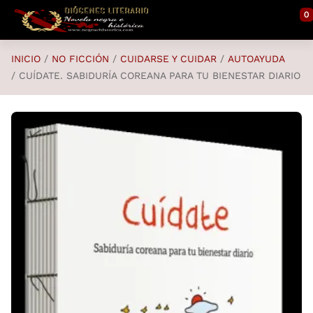
Saltar al contenido principal
0
INICIO
NO FICCIÓN
CUIDARSE Y CUIDAR
AUTOAYUDA
CUÍDATE. SABIDURÍA COREANA PARA TU BIENESTAR DIARIO