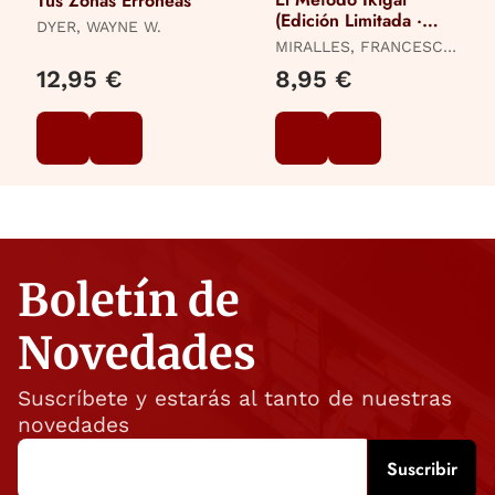
Tus Zonas Erróneas
(Edición Limitada ·
DYER, WAYNE W.
Verano)
MIRALLES, FRANCESC /
GARCÍA (KIRAI), HÉCTOR
12,95 €
8,95 €
Boletín de
Novedades
Suscríbete y estarás al tanto de nuestras
novedades