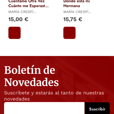
Cuéntame Otra Vez
Dónde está mi
Cuánto me Esperasteis
Hermana
Tapa Blanda
MARÍA CRESPÍ
MARÍA CRESPÍ
RUPÉREZ
RUPÉREZ
15,00 €
15,75 €
Boletín de
Novedades
Suscríbete y estarás al tanto de nuestras
novedades