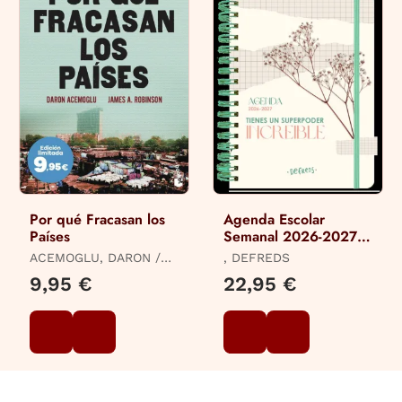
Por qué Fracasan los
Agenda Escolar
Países
Semanal 2026-2027
Defreds
ACEMOGLU, DARON /
, DEFREDS
ROBINSON, JAMES A.
9,95 €
22,95 €