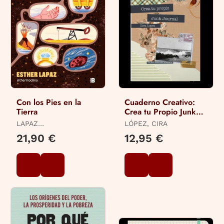
Con los Pies en la
Cuaderno Creativo:
Tierra
Crea tu Propio Junk
Journal
LAPAZ
LÓPEZ, CIRA
(@THERMOCLINA),
21,90 €
12,95 €
ESTHER