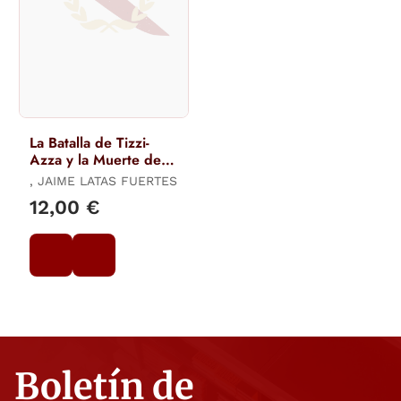
La Batalla de Tizzi-
Azza y la Muerte de
Valenzuela. Junio de
, JAIME LATAS FUERTES
1923
12,00 €
Boletín de