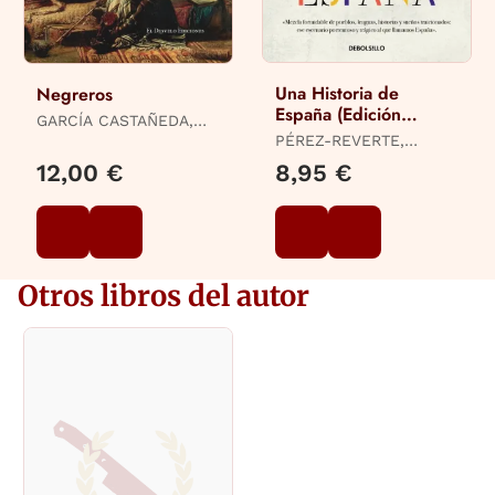
Una Historia de
Negreros
España (Edición
GARCÍA CASTAÑEDA,
Limitada · Verano)
SALVADOR
PÉREZ-REVERTE,
ARTURO
12,00 €
8,95 €
Otros libros del autor