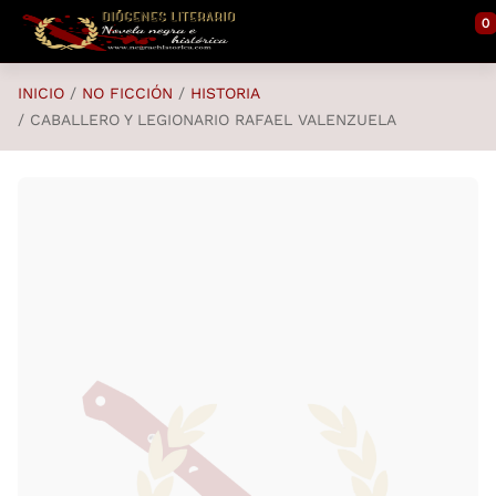
Saltar al contenido principal
0
INICIO
NO FICCIÓN
HISTORIA
CABALLERO Y LEGIONARIO RAFAEL VALENZUELA