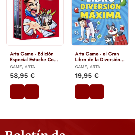
Arta Game - Edición
Arta Game - el Gran
Especial Estuche Con:
Libro de la Diversión
Arta en el Apocalipsis
Máxima
GAME, ARTA
GAME, ARTA
Máximo Arta y
58,95 €
19,95 €