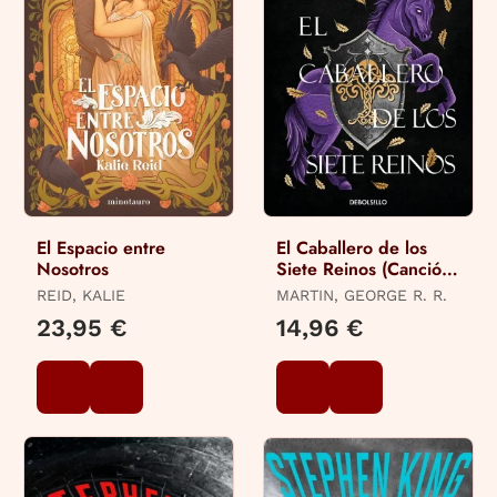
El Espacio entre
El Caballero de los
Nosotros
Siete Reinos (Canción
de Hielo y Fuego)
REID, KALIE
MARTIN, GEORGE R. R.
23,95 €
14,96 €