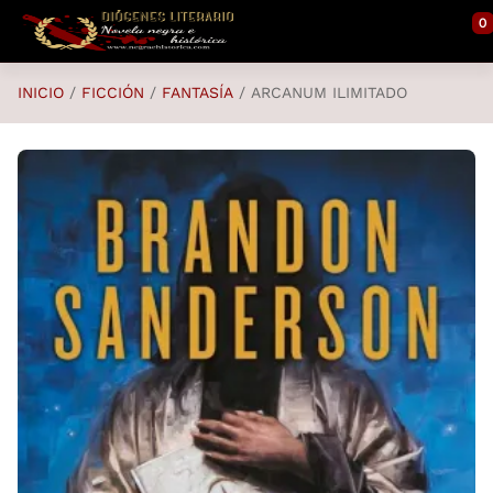
Saltar al contenido principal
0
INICIO
FICCIÓN
FANTASÍA
ARCANUM ILIMITADO