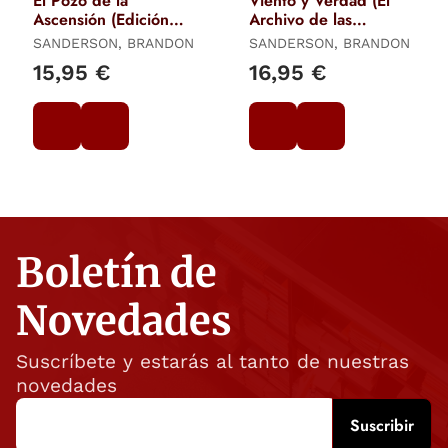
El Pozo de la
Viento y Verdad (El
Ascensión (Edición
Archivo de las
Limitada) (Trilogía
Tormentas 5)
SANDERSON, BRANDON
SANDERSON, BRANDON
Original Mistborn 2)
15,95 €
16,95 €
Boletín de
Novedades
Suscríbete y estarás al tanto de nuestras
novedades