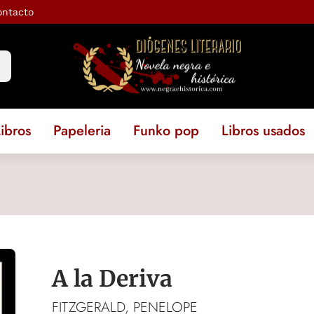
ontacto
ibros
Papeleria
Funko pop
Libros usados
A la Deriva
FITZGERALD, PENELOPE