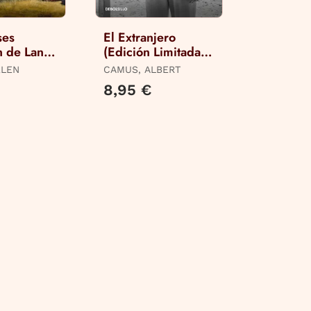
ses
El Extranjero
n de Lana
(Edición Limitada ·
Trucos)
Verano)
ELEN
CAMUS, ALBERT
€
8,95 €