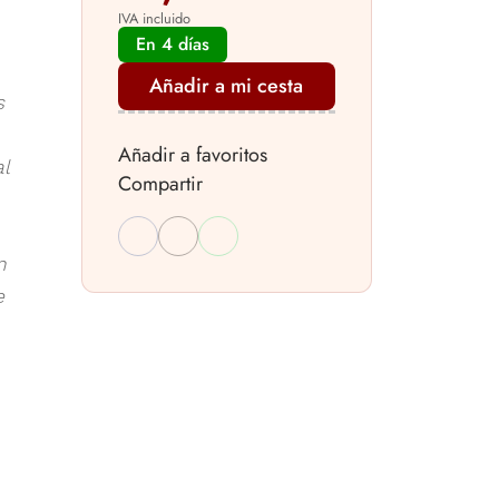
IVA incluido
En 4 días
Añadir a mi cesta
s
Añadir a favoritos
l
Compartir
n
e