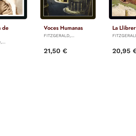
a de
Voces Humanas
La Llibrer
FITZGERALD,
FITZGERAL
PENELOPE
PENELOPE
,
21,50 €
20,95 