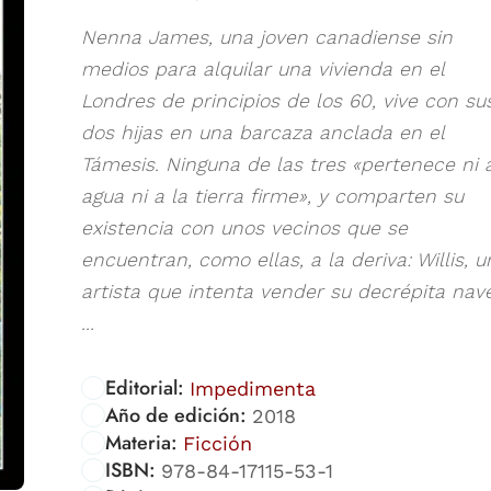
Nenna James, una joven canadiense sin
medios para alquilar una vivienda en el
Londres de principios de los 60, vive con su
dos hijas en una barcaza anclada en el
Támesis. Ninguna de las tres «pertenece ni a
agua ni a la tierra firme», y comparten su
existencia con unos vecinos que se
encuentran, como ellas, a la deriva: Willis, u
artista que intenta vender su decrépita nav
...
Editorial:
Impedimenta
Año de edición:
2018
Materia:
Ficción
ISBN:
978-84-17115-53-1