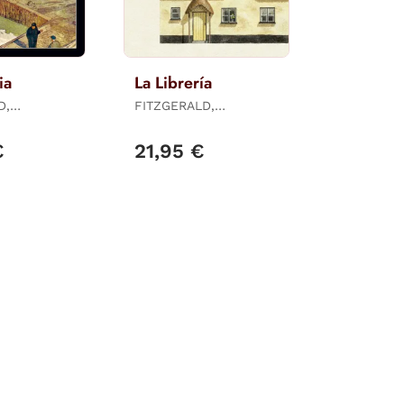
ia
La Librería
D,
FITZGERALD,
PENELOPE
€
21,95 €