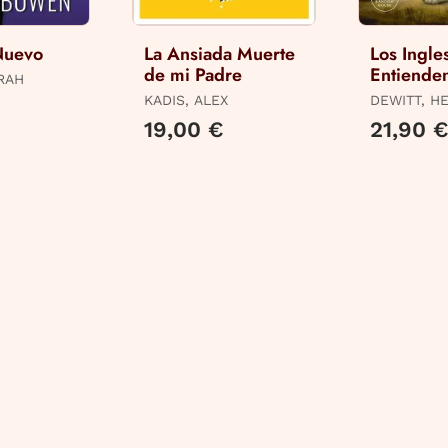
Nuevo
La Ansiada Muerte
Los Ingle
de mi Padre
Entiende
RAH
(Y Otros 
KADIS, ALEX
DEWITT, H
19,00 €
21,90 