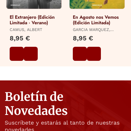
El Extranjero (Edición
En Agosto nos Vemos
Limitada · Verano)
(Edición Limitada)
CAMUS, ALBERT
GARCIA MARQUEZ,
GABRIEL
8,95 €
8,95 €
Boletín de
Novedades
Suscríbete y estarás al tanto de nuestras
novedades