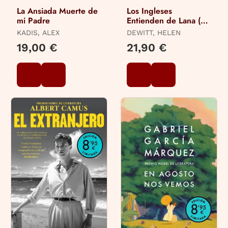
La Ansiada Muerte de
Los Ingleses
mi Padre
Entienden de Lana (Y
Otros Trucos)
KADIS, ALEX
DEWITT, HELEN
19,00 €
21,90 €