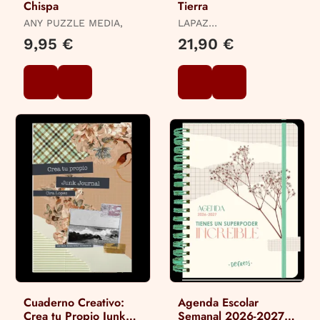
Chispa
Tierra
ANY PUZZLE MEDIA,
LAPAZ
(@THERMOCLINA),
9,95 €
21,90 €
ESTHER
Cuaderno Creativo:
Agenda Escolar
Crea tu Propio Junk
Semanal 2026-2027