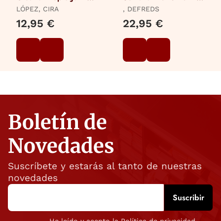
Journal
Defreds
LÓPEZ, CIRA
, DEFREDS
12,95 €
22,95 €
Boletín de
Novedades
Suscríbete y estarás al tanto de nuestras
novedades
He leído y acepto la Política de privacidad